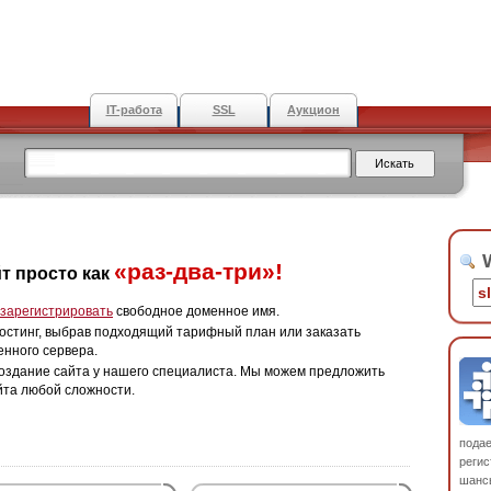
IT-работа
SSL
Аукцион
W
«раз-два-три»!
т просто как
зарегистрировать
свободное доменное имя.
остинг, выбрав подходящий тарифный план или заказать
енного сервера.
оздание сайта у нашего специалиста. Мы можем предложить
йта любой сложности.
пода
регис
шанс