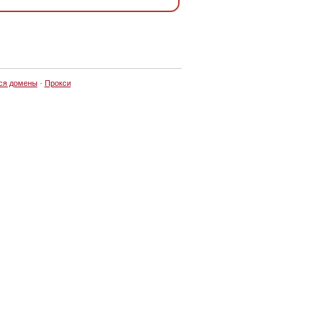
ся домены
·
Прокси