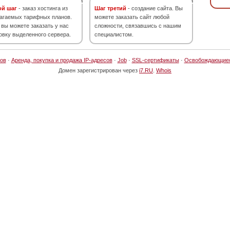
ой шаг
- заказ хостинга из
Шаг третий
- создание сайта. Вы
агаемых тарифных планов.
можете заказать сайт любой
 вы можете заказать у нас
сложности, связавшись с нашим
овку выделенного сервера.
специалистом.
ов
·
Аренда, покупка и продажа IP-адресов
·
Job
·
SSL-сертификаты
·
Освобождающие
Домен зарегистрирован через
i7.RU
.
Whois