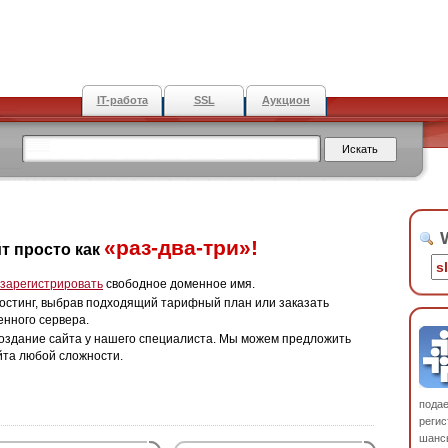
IT-работа
SSL
Аукцион
W
«раз-два-три»!
т просто как
зарегистрировать
свободное доменное имя.
остинг, выбрав подходящий тарифный план или заказать
енного сервера.
оздание сайта у нашего специалиста. Мы можем предложить
йта любой сложности.
пода
регис
шанс