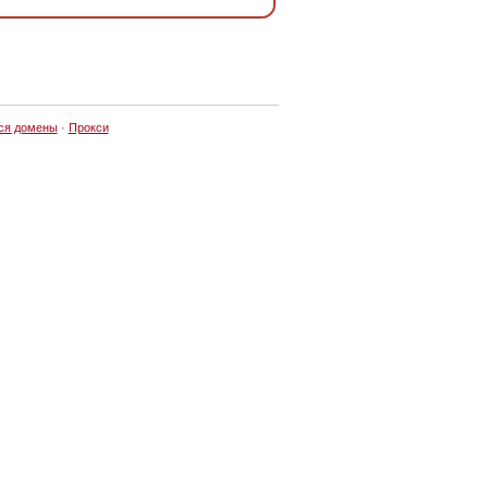
ся домены
·
Прокси