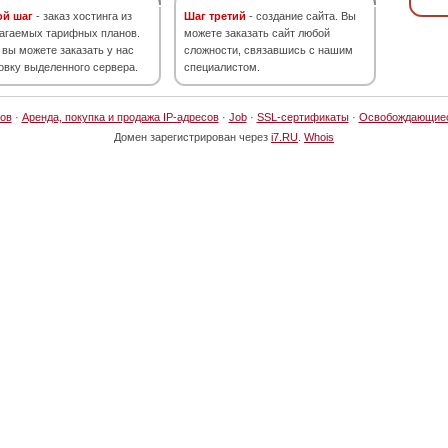
ой шаг
- заказ хостинга из
Шаг третий
- создание сайта. Вы
агаемых тарифных планов.
можете заказать сайт любой
 вы можете заказать у нас
сложности, связавшись с нашим
овку выделенного сервера.
специалистом.
ов
·
Аренда, покупка и продажа IP-адресов
·
Job
·
SSL-сертификаты
·
Освобождающие
Домен зарегистрирован через
i7.RU
.
Whois