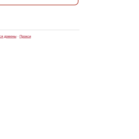
ся домены
·
Прокси