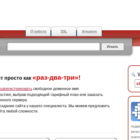
IT-работа
SSL
Аукцион
W
«раз-два-три»!
т просто как
зарегистрировать
свободное доменное имя.
остинг, выбрав подходящий тарифный план или заказать
енного сервера.
оздание сайта у нашего специалиста. Мы можем предложить
йта любой сложности.
пода
регис
шанс