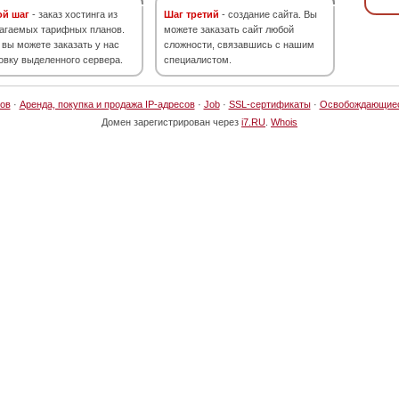
ой шаг
- заказ хостинга из
Шаг третий
- создание сайта. Вы
агаемых тарифных планов.
можете заказать сайт любой
 вы можете заказать у нас
сложности, связавшись с нашим
овку выделенного сервера.
специалистом.
ов
·
Аренда, покупка и продажа IP-адресов
·
Job
·
SSL-сертификаты
·
Освобождающие
Домен зарегистрирован через
i7.RU
.
Whois