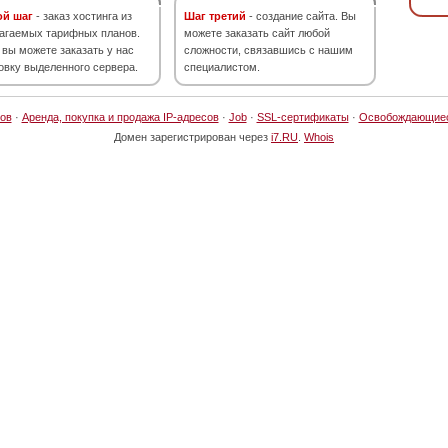
ой шаг
- заказ хостинга из
Шаг третий
- создание сайта. Вы
агаемых тарифных планов.
можете заказать сайт любой
 вы можете заказать у нас
сложности, связавшись с нашим
овку выделенного сервера.
специалистом.
ов
·
Аренда, покупка и продажа IP-адресов
·
Job
·
SSL-сертификаты
·
Освобождающие
Домен зарегистрирован через
i7.RU
.
Whois