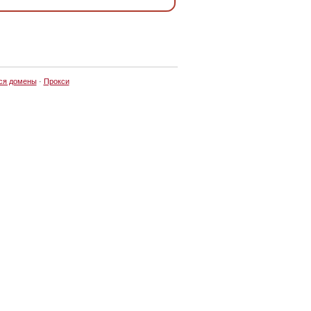
ся домены
·
Прокси