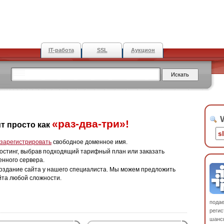
IT-работа
SSL
Аукцион
W
«раз-два-три»!
т просто как
зарегистрировать
свободное доменное имя.
остинг, выбрав подходящий тарифный план или заказать
енного сервера.
оздание сайта у нашего специалиста. Мы можем предложить
йта любой сложности.
пода
регис
шанс