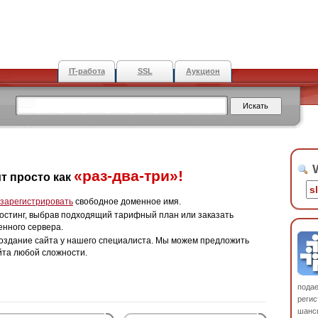
IT-работа
SSL
Аукцион
W
«раз-два-три»!
т просто как
зарегистрировать
свободное доменное имя.
остинг, выбрав подходящий тарифный план или заказать
енного сервера.
оздание сайта у нашего специалиста. Мы можем предложить
йта любой сложности.
пода
регис
шанс