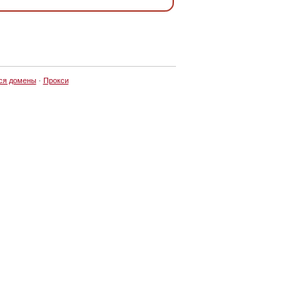
ся домены
·
Прокси