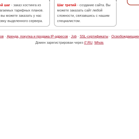
ой шаг
- заказ хостинга из
Шаг третий
- создание сайта. Вы
агаемых тарифных планов.
можете заказать сайт любой
 вы можете заказать у нас
сложности, связавшись с нашим
овку выделенного сервера.
специалистом.
ов
·
Аренда, покупка и продажа IP-адресов
·
Job
·
SSL-сертификаты
·
Освобождающие
Домен зарегистрирован через
i7.RU
.
Whois