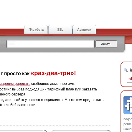
IT-работа
SSL
Аукцион
W
«раз-два-три»!
т просто как
зарегистрировать
свободное доменное имя.
остинг, выбрав подходящий тарифный план или заказать
енного сервера.
оздание сайта у нашего специалиста. Мы можем предложить
йта любой сложности.
пода
регис
шанс