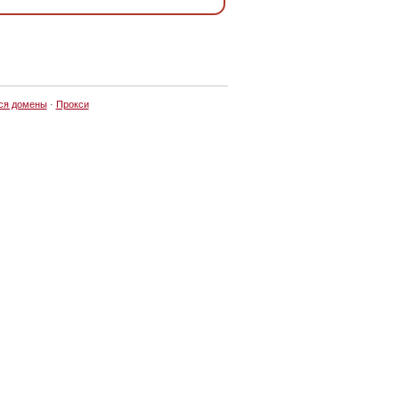
ся домены
·
Прокси