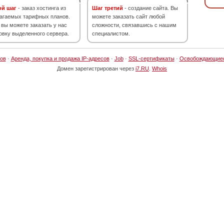
ой шаг
- заказ хостинга из
Шаг третий
- создание сайта. Вы
агаемых тарифных планов.
можете заказать сайт любой
 вы можете заказать у нас
сложности, связавшись с нашим
овку выделенного сервера.
специалистом.
ов
·
Аренда, покупка и продажа IP-адресов
·
Job
·
SSL-сертификаты
·
Освобождающие
Домен зарегистрирован через
i7.RU
.
Whois