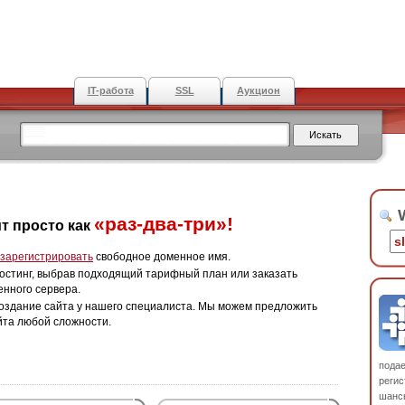
IT-работа
SSL
Аукцион
W
«раз-два-три»!
т просто как
зарегистрировать
свободное доменное имя.
остинг, выбрав подходящий тарифный план или заказать
енного сервера.
оздание сайта у нашего специалиста. Мы можем предложить
йта любой сложности.
пода
регис
шанс