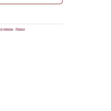
ся домены
·
Прокси