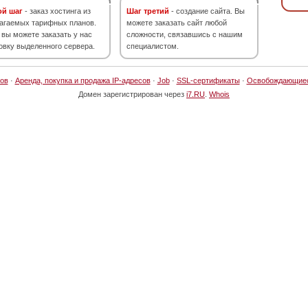
ой шаг
- заказ хостинга из
Шаг третий
- создание сайта. Вы
агаемых тарифных планов.
можете заказать сайт любой
 вы можете заказать у нас
сложности, связавшись с нашим
овку выделенного сервера.
специалистом.
ов
·
Аренда, покупка и продажа IP-адресов
·
Job
·
SSL-сертификаты
·
Освобождающие
Домен зарегистрирован через
i7.RU
.
Whois